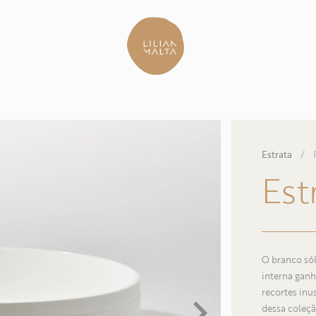
Estrata
/
Est
O branco só
interna ganh
recortes inu
dessa coleçã