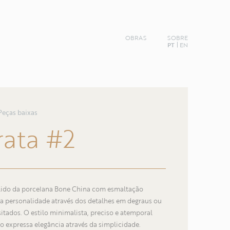
OBRAS
SOBRE
PT
EN
Peças baixas
rata
#2
lido da porcelana Bone China com esmaltação
a personalidade através dos detalhes em degraus ou
sitados. O estilo minimalista, preciso e atemporal
Nome
o expressa elegância através da simplicidade.