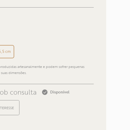
E-mail
Telefone
5,5 cm
 produzidas artesanalmente e podem sofrer pequenas
 suas dimensões.
Voltar
sob consulta
Disponível
TERESSE