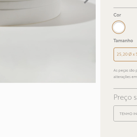
Cor
Tamanho
25,20 Ø x 
As peças são
alterações em
Preço 
TENHO IN