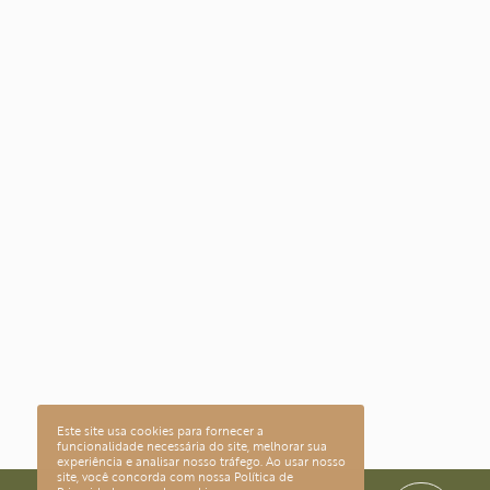
Este site usa cookies para fornecer a
funcionalidade necessária do site, melhorar sua
experiência e analisar nosso tráfego. Ao usar nosso
site, você concorda com nossa
Política de