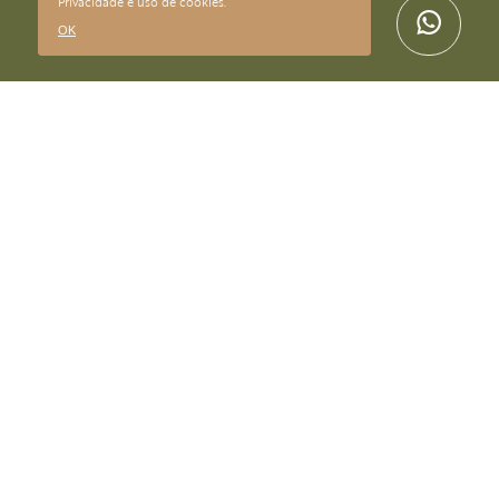
Privacidade
e uso de cookies.
OK
CONTATO
@lilianmaltaarte
contato@lilianmalta.com.br
+55(11) 95094-9111
SUPORTE
Entregas e prazos
Trocas e devoluções
Perguntas frequentes
Segurança e privacidade
ENDEREÇO