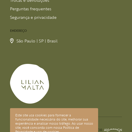
Trocas e devoluções
Perguntas frequentes
Segurança e privacidade
ENDEREÇO
São Paulo | SP | Brasil
Este site usa cookies para fornecer a
funcionalidade necessária do site, melhorar sua
© 2026 LILIAN MALTA
experiência e analisar nosso tráfego. Ao usar nosso
site, você concorda com nossa
Política de
DESIGN POR
A10 DESIGN
Privacidade
e uso de cookies.