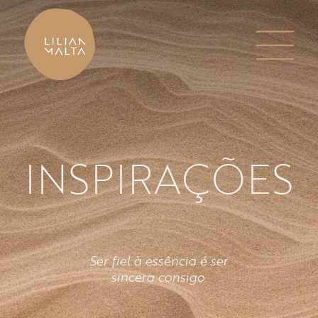
INSPIRAÇÕES
Ser fiel à essência é ser
sincera consigo.