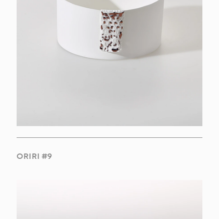
PT
EN
ORIRI #9