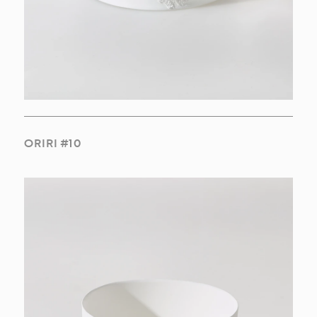
INSPIRAÇÕES
ORIRI #10
COLEÇÕES
OBRAS
SOBRE