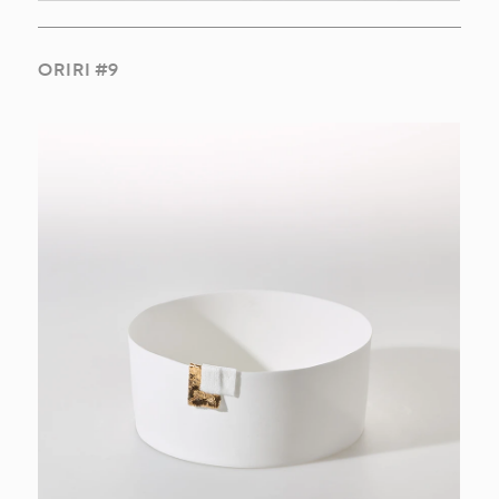
ORIRI #9
INSPIRAÇÕES
COLEÇÕES
OBRAS
SOBRE