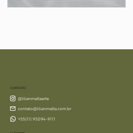
CONTATO
@lilianmaltaarte
contato@lilianmalta.com.br
+55(11) 95094-9111