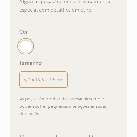
Algumas peças trazem um acabamento
especial com detalhes em ouro.
E-m
Cor
Tel
Tamanho
5,0 x 18,5 x 7,5 cm
V
As peças são produzidas artesanalmente e
podem sofrer pequenas alterações em suas
dimensões.