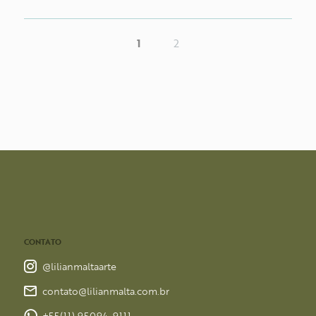
1
2
CONTATO
@lilianmaltaarte
contato@lilianmalta.com.br
+55(11) 95094-9111