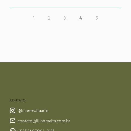
1
2
3
4
5
CONTATO
@lilianmaltaarte
contato@lilianmalta.com.br
+55(11) 95094-9111